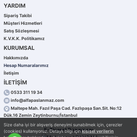
YARDIM
Sipariş Takibi
Müşteri Hizmetleri
Satış Sözleşmesi
K.V.K.K. Politikamız
KURUMSAL
Hakkımızda
Hesap Numaralarımız
İletişim
İLETİŞİM
0533 311 19 34
info@alfapaslanmaz.com
Maltepe Mah. Fazıl Paşa Cad. Fazlıpaşa San.Sit. No:12
Dük.16 Zemin Zeytinburnu/İstanbul
Size daha iyi bir alışveriş deneyimi sunabilmek için, çerezler
E-Ticaret Danışmanı
(cookies) kullanıyoruz. Detaylı bilgi için
kişisel verilerin