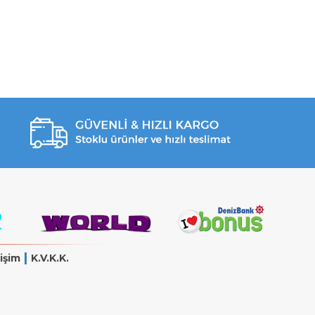
|
işim
K.V.K.K.