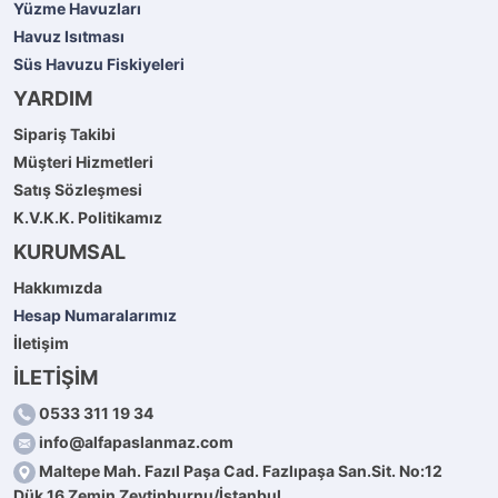
Yüzme Havuzları
Havuz Isıtması
Süs Havuzu Fiskiyeleri
YARDIM
Sipariş Takibi
Müşteri Hizmetleri
Satış Sözleşmesi
K.V.K.K. Politikamız
KURUMSAL
Hakkımızda
Hesap Numaralarımız
İletişim
İLETİŞİM
0533 311 19 34
info@alfapaslanmaz.com
Maltepe Mah. Fazıl Paşa Cad. Fazlıpaşa San.Sit. No:12
Dük.16 Zemin Zeytinburnu/İstanbul