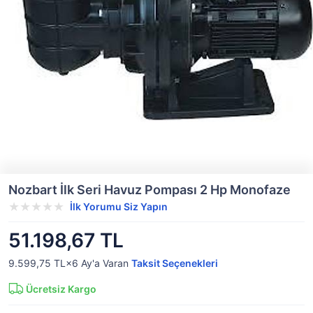
Nozbart İlk Seri Havuz Pompası 2 Hp Monofaze
İlk Yorumu Siz Yapın
51.198,67 TL
9.599,75 TL×6
Ay'a Varan
Taksit Seçenekleri
Ücretsiz Kargo