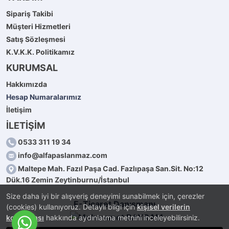
Sipariş Takibi
Müşteri Hizmetleri
Satış Sözleşmesi
K.V.K.K. Politikamız
KURUMSAL
Hakkımızda
Hesap Numaralarımız
İletişim
İLETİŞİM
0533 311 19 34
info@alfapaslanmaz.com
Maltepe Mah. Fazıl Paşa Cad. Fazlıpaşa San.Sit. No:12
Dük.16 Zemin Zeytinburnu/İstanbul
Size daha iyi bir alışveriş deneyimi sunabilmek için, çerezler
E-Ticaret Danışmanı
(cookies) kullanıyoruz. Detaylı bilgi için
kişisel verilerin
korunması
hakkında aydınlatma metnini inceleyebilirsiniz.