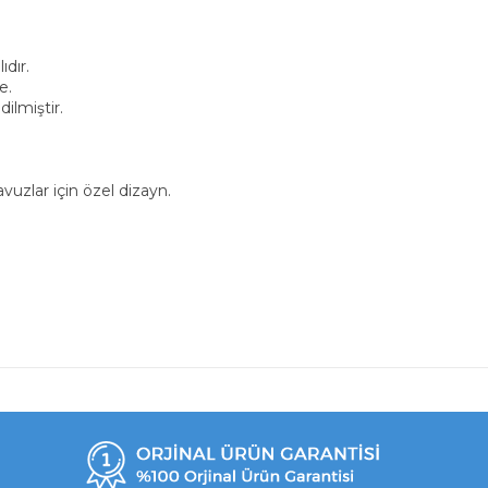
ıdır.
e.
ilmiştir.
uzlar için özel dizayn.