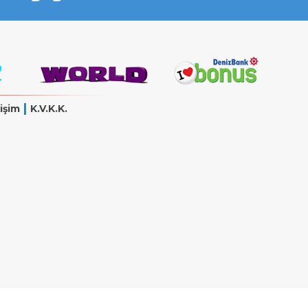
|
işim
K.V.K.K.