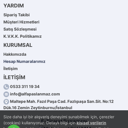
YARDIM
Sipariş Takibi
Müşteri Hizmetleri
Satış Sözleşmesi
K.V.K.K. Politikamız
KURUMSAL
Hakkımızda
Hesap Numaralarımız
İletişim
İLETİŞİM
0533 311 19 34
info@alfapaslanmaz.com
Maltepe Mah. Fazıl Paşa Cad. Fazlıpaşa San.Sit. No:12
Dük.16 Zemin Zeytinburnu/İstanbul
Size daha iyi bir alışveriş deneyimi sunabilmek için, çerezler
E-Ticaret Danışmanı
(cookies) kullanıyoruz. Detaylı bilgi için
kişisel verilerin