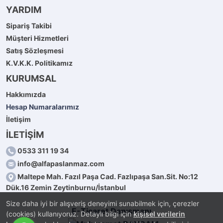
YARDIM
Sipariş Takibi
Müşteri Hizmetleri
Satış Sözleşmesi
K.V.K.K. Politikamız
KURUMSAL
Hakkımızda
Hesap Numaralarımız
İletişim
İLETİŞİM
0533 311 19 34
info@alfapaslanmaz.com
Maltepe Mah. Fazıl Paşa Cad. Fazlıpaşa San.Sit. No:12
Dük.16 Zemin Zeytinburnu/İstanbul
Size daha iyi bir alışveriş deneyimi sunabilmek için, çerezler
E-Ticaret Danışmanı
(cookies) kullanıyoruz. Detaylı bilgi için
kişisel verilerin