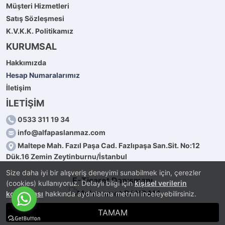
Müşteri Hizmetleri
Satış Sözleşmesi
K.V.K.K. Politikamız
KURUMSAL
Hakkımızda
Hesap Numaralarımız
İletişim
İLETİŞİM
0533 311 19 34
info@alfapaslanmaz.com
Maltepe Mah. Fazıl Paşa Cad. Fazlıpaşa San.Sit. No:12
Dük.16 Zemin Zeytinburnu/İstanbul
Size daha iyi bir alışveriş deneyimi sunabilmek için, çerezler
E-Ticaret Danışmanı
(cookies) kullanıyoruz. Detaylı bilgi için
kişisel verilerin
korunması
hakkında aydınlatma metnini inceleyebilirsiniz.
TAMAM
®
PlatinMarket
E-Ticaret Sistemi
İle Hazırlanmıştır.