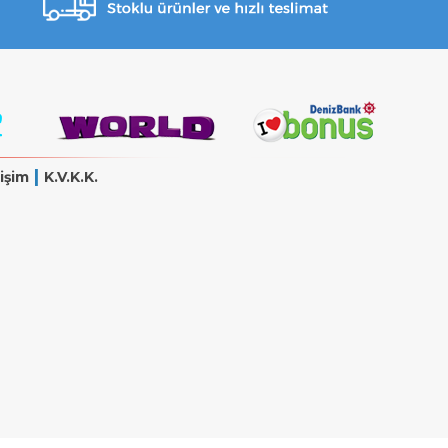
|
işim
K.V.K.K.