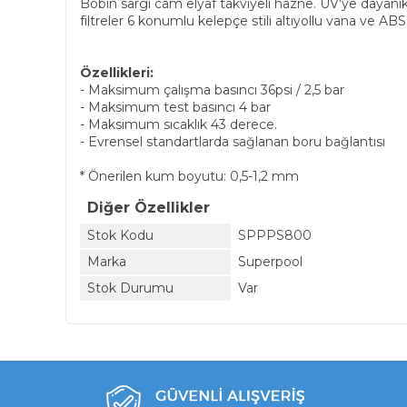
Bobin sargı cam elyaf takviyeli hazne. UV'ye dayanıklı y
filtreler 6 konumlu kelepçe stili altıyollu vana ve ABS d
Özellikleri:
- Maksimum çalışma basıncı 36psi / 2,5 bar
- Maksimum test basıncı 4 bar
- Maksimum sıcaklık 43 derece.
- Evrensel standartlarda sağlanan boru bağlantısı
* Önerilen kum boyutu: 0,5-1,2 mm
Diğer Özellikler
Stok Kodu
SPPPS800
Marka
Superpool
Stok Durumu
Var