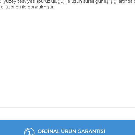
üzey tesviyesi (pürüzlülüğü) ile uzun süreli güneş ışığı altında bile
ilüzörleri ile donatılmıştır.