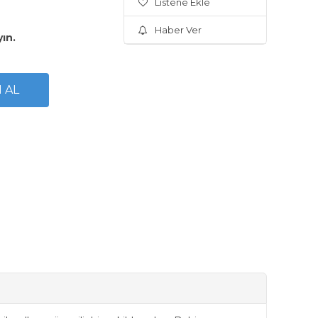
Listene Ekle
Haber Ver
yın.