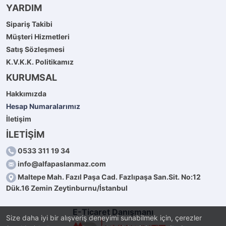
YARDIM
Sipariş Takibi
Müşteri Hizmetleri
Satış Sözleşmesi
K.V.K.K. Politikamız
KURUMSAL
Hakkımızda
Hesap Numaralarımız
İletişim
İLETİŞİM
0533 311 19 34
info@alfapaslanmaz.com
Maltepe Mah. Fazıl Paşa Cad. Fazlıpaşa San.Sit. No:12
Dük.16 Zemin Zeytinburnu/İstanbul
E-Ticaret Danışmanı
Size daha iyi bir alışveriş deneyimi sunabilmek için, çerezler