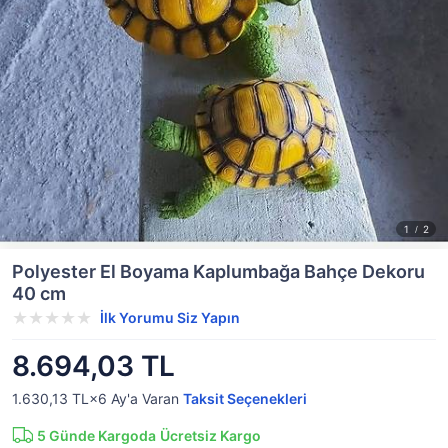
Polyester El Boyama Kaplumbağa Bahçe Dekoru
40 cm
İlk Yorumu Siz Yapın
8.694,03 TL
1.630,13 TL×6
Ay'a Varan
Taksit Seçenekleri
5
Günde Kargoda
Ücretsiz Kargo