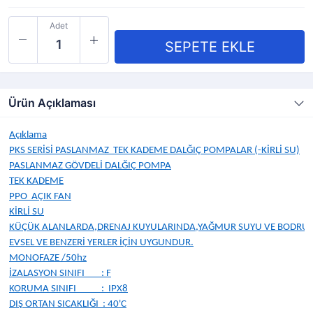
Adet
Ürün Açıklaması
Açıklama
PKS SERİSİ PASLANMAZ TEK KADEME DALĞIÇ POMPALAR (-KİRLİ SU)
PASLANMAZ GÖVDELİ DALĞIÇ POMPA
TEK KADEME
PPO AÇIK FAN
KİRLİ SU
KÜÇÜK ALANLARDA,DRENAJ KUYULARINDA,YAĞMUR SUYU VE BODRUML
EVSEL VE BENZERİ YERLER İÇİN UYGUNDUR.
MONOFAZE /50hz
İZALASYON SINIFI : F
KORUMA SINIFI : IPX8
DIŞ ORTAN SICAKLIĞI : 40'C