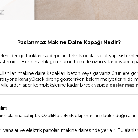
Paslanmaz Makine Daire Kapağı Nedir?
leri, denge tankları, su depoları, teknik odalar ve altyapı sisteml
ak sistemidir. Hem estetik görünümü hem de uzun yıllar boyunca
 kullanılan makine daire kapakları, beton veya galvaniz ürünlere 
korozyona karşı yüksek direnç gösterirken bakım maliyetlerini de 
villalardan spor komplekslerine kadar birçok yapıda
paslanmaz m
lır?
 alanına sahiptir. Özellikle teknik ekipmanların bulunduğu alanla
vanalar ve elektrik panoları makine dairesinde yer alır. Bu alanlar