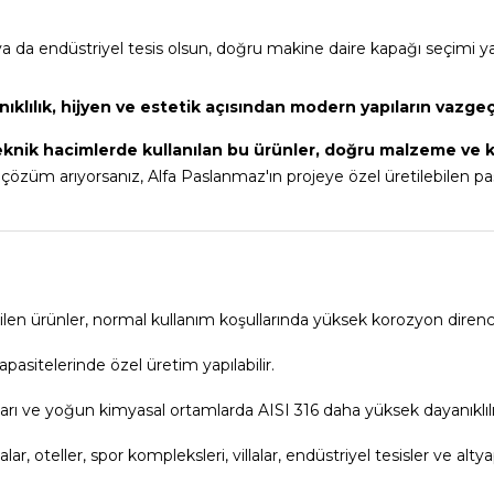
ya da endüstriyel tesis olsun, doğru makine daire kapağı seçimi 
anıklılık, hijyen ve estetik açısından modern yapıların vazge
eknik hacimlerde kullanılan bu ürünler, doğru malzeme ve ka
ir çözüm arıyorsanız, Alfa Paslanmaz'ın projeye özel üretilebilen
ilen ürünler, normal kullanım koşullarında yüksek korozyon direnci 
pasitelerinde özel üretim yapılabilir.
arı ve yoğun kimyasal ortamlarda AISI 316 daha yüksek dayanıklılı
, oteller, spor kompleksleri, villalar, endüstriyel tesisler ve altyap