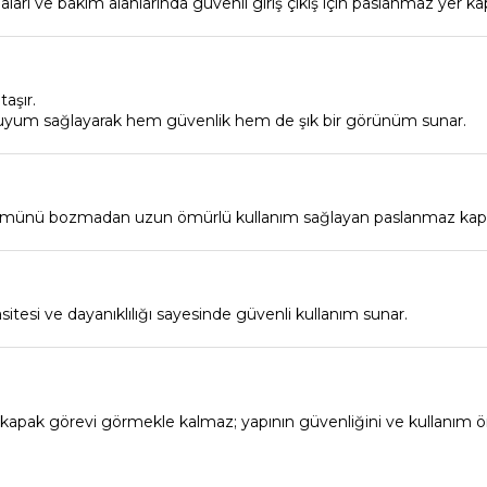
ları ve bakım alanlarında güvenli giriş çıkış için paslanmaz yer kapa
aşır.
 uyum sağlayarak hem güvenlik hem de şık bir görünüm sunar.
ünümünü bozmadan uzun ömürlü kullanım sağlayan paslanmaz kapakla
tesi ve dayanıklılığı sayesinde güvenli kullanım sunar.
r kapak görevi görmekle kalmaz; yapının güvenliğini ve kullanım ö