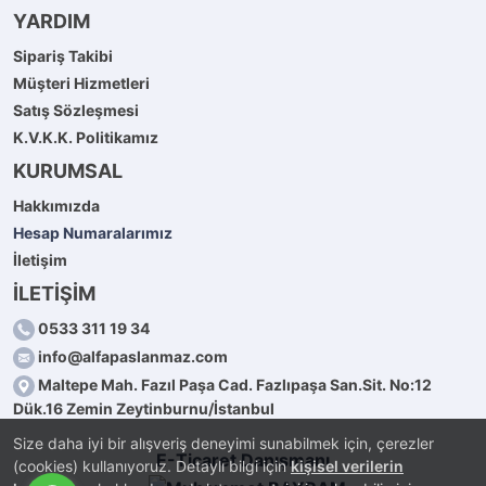
YARDIM
Sipariş Takibi
Müşteri Hizmetleri
Satış Sözleşmesi
K.V.K.K. Politikamız
KURUMSAL
Hakkımızda
Hesap Numaralarımız
İletişim
İLETİŞİM
0533 311 19 34
info@alfapaslanmaz.com
Maltepe Mah. Fazıl Paşa Cad. Fazlıpaşa San.Sit. No:12
Dük.16 Zemin Zeytinburnu/İstanbul
Size daha iyi bir alışveriş deneyimi sunabilmek için, çerezler
E-Ticaret Danışmanı
(cookies) kullanıyoruz. Detaylı bilgi için
kişisel verilerin