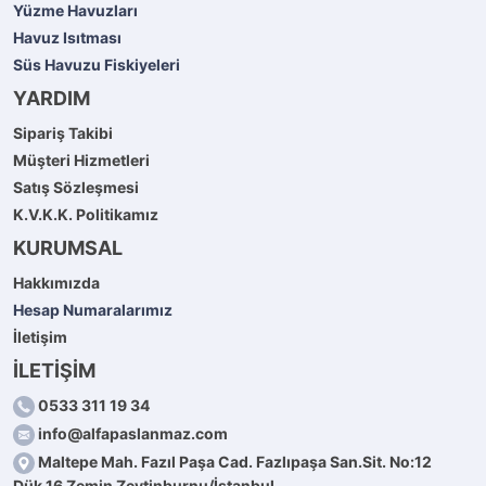
Yüzme Havuzları
Havuz Isıtması
Süs Havuzu Fiskiyeleri
YARDIM
Sipariş Takibi
Müşteri Hizmetleri
Satış Sözleşmesi
K.V.K.K. Politikamız
KURUMSAL
Hakkımızda
Hesap Numaralarımız
İletişim
İLETİŞİM
0533 311 19 34
info@alfapaslanmaz.com
Maltepe Mah. Fazıl Paşa Cad. Fazlıpaşa San.Sit. No:12
Dük.16 Zemin Zeytinburnu/İstanbul