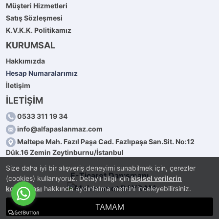
Müşteri Hizmetleri
Satış Sözleşmesi
K.V.K.K. Politikamız
KURUMSAL
Hakkımızda
Hesap Numaralarımız
İletişim
İLETİŞİM
0533 311 19 34
info@alfapaslanmaz.com
Maltepe Mah. Fazıl Paşa Cad. Fazlıpaşa San.Sit. No:12
Dük.16 Zemin Zeytinburnu/İstanbul
Size daha iyi bir alışveriş deneyimi sunabilmek için, çerezler
E-Ticaret Danışmanı
(cookies) kullanıyoruz. Detaylı bilgi için
kişisel verilerin
korunması
hakkında aydınlatma metnini inceleyebilirsiniz.
TAMAM
®
PlatinMarket
E-Ticaret Sistemi
İle Hazırlanmıştır.