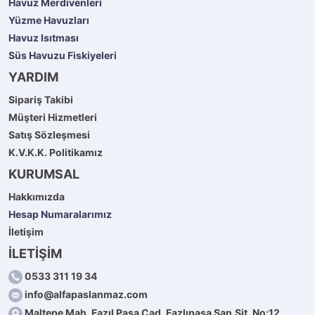
Havuz Merdivenleri
Yüzme Havuzları
Havuz Isıtması
Süs Havuzu Fiskiyeleri
YARDIM
Sipariş Takibi
Müşteri Hizmetleri
Satış Sözleşmesi
K.V.K.K. Politikamız
KURUMSAL
Hakkımızda
Hesap Numaralarımız
İletişim
İLETİŞİM
0533 311 19 34
info@alfapaslanmaz.com
Maltepe Mah. Fazıl Paşa Cad. Fazlıpaşa San.Sit. No:12