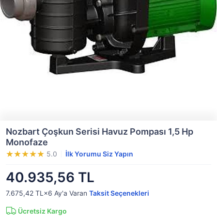
Nozbart Çoşkun Serisi Havuz Pompası 1,5 Hp
Monofaze
5.0
İlk Yorumu Siz Yapın
40.935,56 TL
7.675,42 TL×6
Ay'a Varan
Taksit Seçenekleri
Ücretsiz Kargo