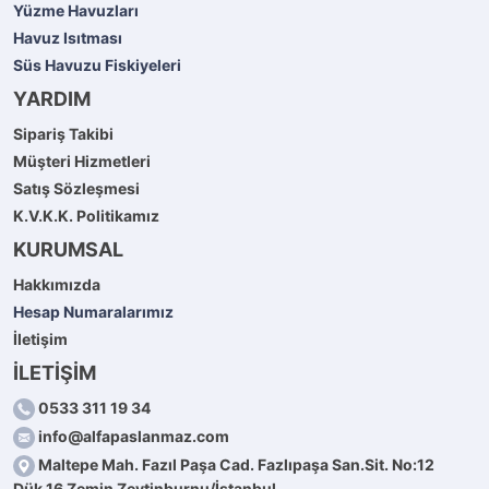
Yüzme Havuzları
Havuz Isıtması
Süs Havuzu Fiskiyeleri
YARDIM
Sipariş Takibi
Müşteri Hizmetleri
Satış Sözleşmesi
K.V.K.K. Politikamız
KURUMSAL
Hakkımızda
Hesap Numaralarımız
İletişim
İLETİŞİM
0533 311 19 34
info@alfapaslanmaz.com
Maltepe Mah. Fazıl Paşa Cad. Fazlıpaşa San.Sit. No:12
Dük.16 Zemin Zeytinburnu/İstanbul