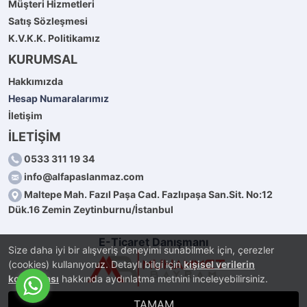
Müşteri Hizmetleri
Satış Sözleşmesi
K.V.K.K. Politikamız
KURUMSAL
Hakkımızda
Hesap Numaralarımız
İletişim
İLETİŞİM
0533 311 19 34
info@alfapaslanmaz.com
Maltepe Mah. Fazıl Paşa Cad. Fazlıpaşa San.Sit. No:12
Dük.16 Zemin Zeytinburnu/İstanbul
E-Ticaret Danışmanı
Size daha iyi bir alışveriş deneyimi sunabilmek için, çerezler
(cookies) kullanıyoruz. Detaylı bilgi için
kişisel verilerin
korunması
hakkında aydınlatma metnini inceleyebilirsiniz.
TAMAM