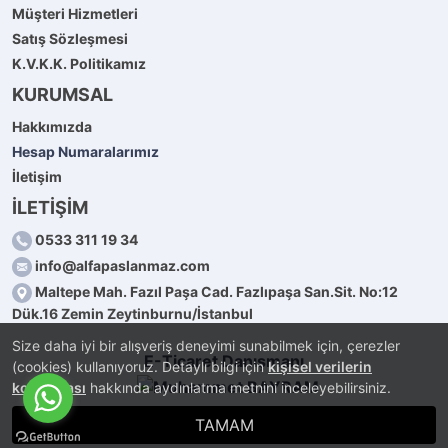
Müşteri Hizmetleri
Satış Sözleşmesi
K.V.K.K. Politikamız
KURUMSAL
Hakkımızda
Hesap Numaralarımız
İletişim
İLETİŞİM
0533 311 19 34
info@alfapaslanmaz.com
Maltepe Mah. Fazıl Paşa Cad. Fazlıpaşa San.Sit. No:12
Dük.16 Zemin Zeytinburnu/İstanbul
Size daha iyi bir alışveriş deneyimi sunabilmek için, çerezler
E-Ticaret Danışmanı
(cookies) kullanıyoruz. Detaylı bilgi için
kişisel verilerin
korunması
hakkında aydınlatma metnini inceleyebilirsiniz.
TAMAM
®
PlatinMarket
E-Ticaret Sistemi
İle Hazırlanmıştır.