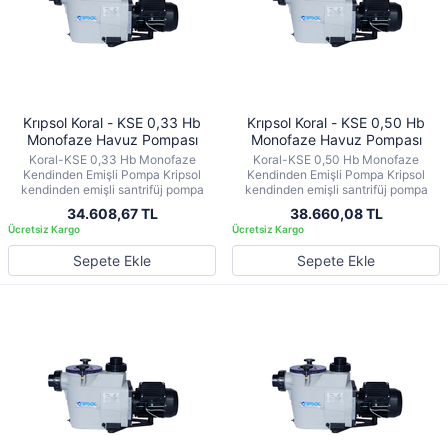
Krıpsol Koral - KSE 0,33 Hb
Krıpsol Koral - KSE 0,50 Hb
Monofaze Havuz Pompası
Monofaze Havuz Pompası
Koral-KSE 0,33 Hb Monofaze
Koral-KSE 0,50 Hb Monofaze
Kendinden Emişli Pompa Kripsol
Kendinden Emişli Pompa Kripsol
kendinden emişli santrifüj pompa
kendinden emişli santrifüj pompa
34.608,67 TL
38.660,08 TL
Sepete Ekle
Sepete Ekle