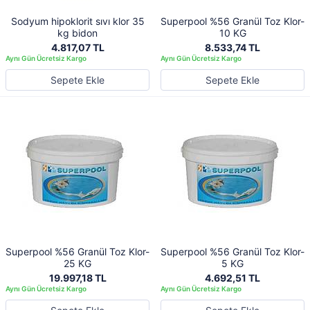
Sodyum hipoklorit sıvı klor 35
Superpool %56 Granül Toz Klor-
kg bidon
10 KG
4.817,07 TL
8.533,74 TL
Sepete Ekle
Sepete Ekle
Superpool %56 Granül Toz Klor-
Superpool %56 Granül Toz Klor-
25 KG
5 KG
19.997,18 TL
4.692,51 TL