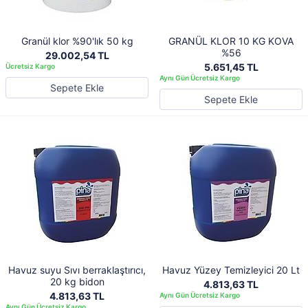
Granül klor %90'lık 50 kg
GRANÜL KLOR 10 KG KOVA
%56
29.002,54 TL
5.651,45 TL
Sepete Ekle
Sepete Ekle
Havuz suyu Sıvı berraklaştırıcı,
Havuz Yüzey Temizleyici 20 Lt
20 kg bidon
4.813,63 TL
4.813,63 TL