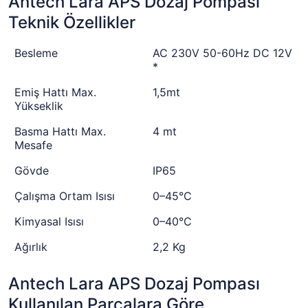
Antech Lara APS Dozaj Pompası
Teknik Özellikler
Besleme
AC 230V 50-60Hz DC 12V
*
Emiş Hattı Max.
1,5mt
Yükseklik
Basma Hattı Max.
4 mt
Mesafe
Gövde
IP65
Çalışma Ortam Isısı
0–45°C
Kimyasal Isısı
0–40°C
Ağırlık
2,2 Kg
Antech Lara APS Dozaj Pompası
Kullanılan Parçalara Göre