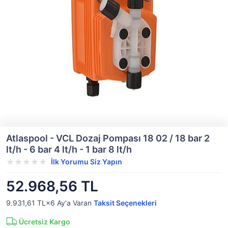
Atlaspool - VCL Dozaj Pompası 18 02 / 18 bar 2
lt/h - 6 bar 4 lt/h - 1 bar 8 lt/h
İlk Yorumu Siz Yapın
52.968,56 TL
9.931,61 TL×6
Ay'a Varan
Taksit Seçenekleri
Ücretsiz Kargo