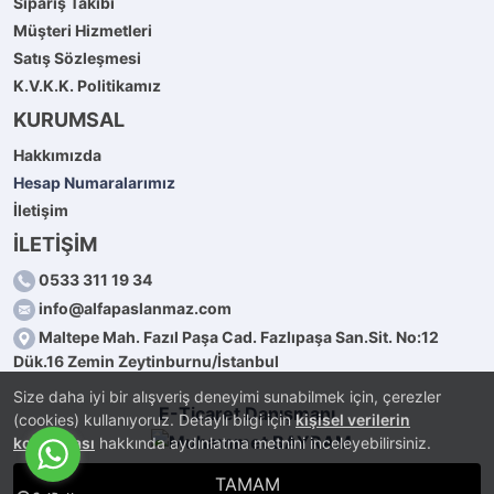
Sipariş Takibi
Müşteri Hizmetleri
Satış Sözleşmesi
K.V.K.K. Politikamız
KURUMSAL
Hakkımızda
Hesap Numaralarımız
İletişim
İLETİŞİM
0533 311 19 34
info@alfapaslanmaz.com
Maltepe Mah. Fazıl Paşa Cad. Fazlıpaşa San.Sit. No:12
Dük.16 Zemin Zeytinburnu/İstanbul
Size daha iyi bir alışveriş deneyimi sunabilmek için, çerezler
E-Ticaret Danışmanı
(cookies) kullanıyoruz. Detaylı bilgi için
kişisel verilerin
korunması
hakkında aydınlatma metnini inceleyebilirsiniz.
TAMAM
®
PlatinMarket
E-Ticaret Sistemi
İle Hazırlanmıştır.