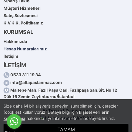
Sipariş Takibi
Müşteri Hizmetleri
Satış Sözleşmesi
K.V.K.K. Politikamız
KURUMSAL
Hakkımızda
Hesap Numaralarımız
İletişim
İLETİŞİM
0533 311 19 34
info@alfapaslanmaz.com
Maltepe Mah. Fazıl Paşa Cad. Fazlıpaşa San.Sit. No:12
Dük.16 Zemin Zeytinburnu/İstanbul
Size daha iyi bir alışveriş deneyimi sunabilmek için, çerezler
E-Ticaret Danışmanı
(cookies) kullanıyoruz. Detaylı bilgi için
kişisel verilerin
korunması
hakkında aydınlatma metnini inceleyebilirsiniz.
TAMAM
®
PlatinMarket
E-Ticaret Sistemi
İle Hazırlanmıştır.