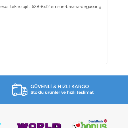
roresör teknolojili, 6X8-8x12 emme-basma-degassing