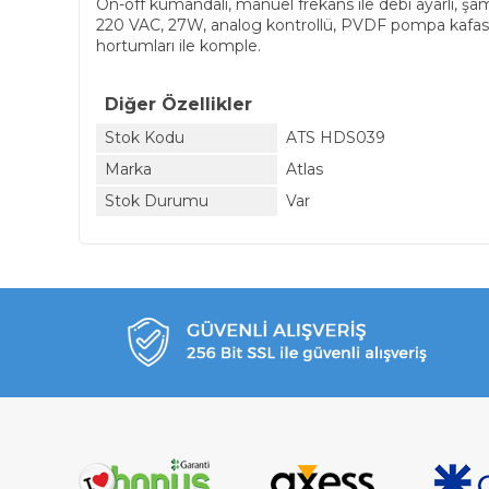
On-off kumandalı, manuel frekans ile debi ayarlı, şam
220 VAC, 27W, analog kontrollü, PVDF pompa kafası
hortumları ile komple.
Diğer Özellikler
Stok Kodu
ATS HDS039
Marka
Atlas
Stok Durumu
Var