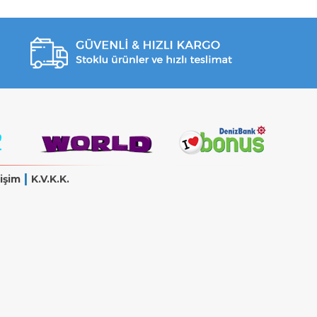
|
işim
K.V.K.K.