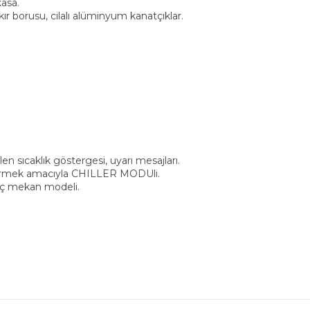
asa.
r borusu, cilalı alüminyum kanatçıklar.
en sıcaklık göstergesi, uyarı mesajları.
düşürmek amacıyla CHILLER MODUli.
 iç mekan modeli.