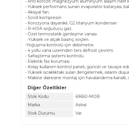
• Anti korozif, magnezyum alüminyum alaşım hafif k
• Yüksek performans sunan evaporatör bataryası, bakı
• Aksiyal fan.
• Scroll kompresör.
• Korozyona dayanıklı, G2 titanyum kondenser
• R-410A soğutucu gaz.
• Özel termostatik genleşme vanası
. •Yüksek ve alçak basınç sviçleri.
•Yoğuşma kontrolü için debimetre.
• 4 yollu vana üzerinden ters defrost çevrimi.
• Saflaştırma sistemi kontrolü.
• Elektrik faz koruması.
• Kolay kullanım kontrol paneli, güncel ve tavsiye edil
• Yüksek sıcaklıktaki suları dengelemek, ısılarını 
• Makine dairesine montaj için havalandırma kanallı,
Diğer Özellikler
Stok Kodu
69650-MOB
Marka
Astral
Stok Durumu
Var