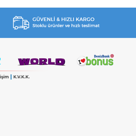
|
işim
K.V.K.K.