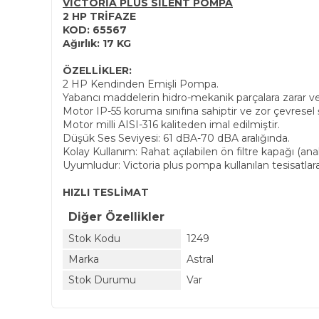
VİCTORİA PLUS SİLENT POMPA
2 HP TRİFAZE
KOD: 65567
Ağırlık: 17 KG
ÖZELLİKLER:
2 HP Kendinden Emişli Pompa.
Yabancı maddelerin hidro-mekanik parçalara zarar verm
Motor IP-55 koruma sınıfına sahiptir ve zor çevresel 
Motor milli AISI-316 kaliteden imal edilmiştir.
Düşük Ses Seviyesi: 61 dBA-70 dBA aralığında.
Kolay Kullanım: Rahat açılabilen ön filtre kapağı (an
Uyumludur: Victoria plus pompa kullanılan tesisatlara u
HIZLI TESLİMAT
Diğer Özellikler
Stok Kodu
1249
Marka
Astral
Stok Durumu
Var