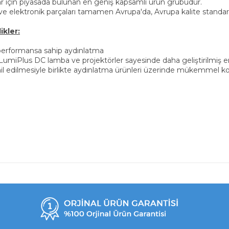
lar için piyasada bulunan en geniş kapsamlı ürün grubudur.
ve elektronik parçaları tamamen Avrupa'da, Avrupa kalite standartl
ikler:
ek performansa sahip aydınlatma
miPlus DC lamba ve projektörler sayesinde daha geliştirilmiş en
hil edilmesiyle birlikte aydınlatma ürünleri üzerinde mükemmel ko