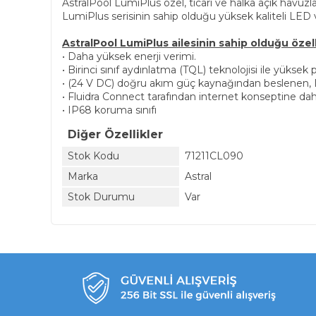
AstralPool LumiPlus özel, ticari ve halka açık havuz
LumiPlus serisinin sahip olduğu yüksek kaliteli LED 
AstralPool LumiPlus ailesinin sahip olduğu özell
• Daha yüksek enerji verimi.
• Birinci sınıf aydınlatma (TQL) teknolojisi ile yüks
• (24 V DC) doğru akım güç kaynağından beslenen, Lu
• Fluidra Connect tarafından internet konseptine da
• IP68 koruma sınıfı
Diğer Özellikler
Stok Kodu
71211CL090
Marka
Astral
Stok Durumu
Var