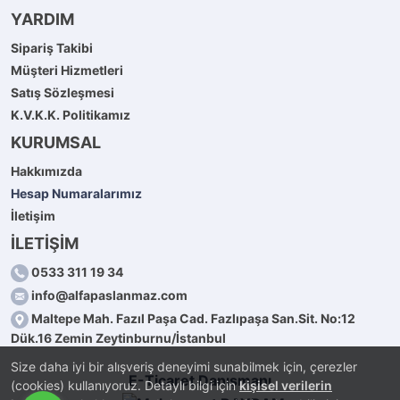
YARDIM
Sipariş Takibi
Müşteri Hizmetleri
Satış Sözleşmesi
K.V.K.K. Politikamız
KURUMSAL
Hakkımızda
Hesap Numaralarımız
İletişim
İLETİŞİM
0533 311 19 34
info@alfapaslanmaz.com
Maltepe Mah. Fazıl Paşa Cad. Fazlıpaşa San.Sit. No:12
Dük.16 Zemin Zeytinburnu/İstanbul
Size daha iyi bir alışveriş deneyimi sunabilmek için, çerezler
E-Ticaret Danışmanı
(cookies) kullanıyoruz. Detaylı bilgi için
kişisel verilerin