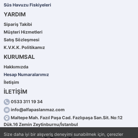
Süs Havuzu Fiskiyeleri
YARDIM
Sipariş Takibi
Müşteri Hizmetleri
Satış Sözleşmesi
K.V.K.K. Politikamız
KURUMSAL
Hakkımızda
Hesap Numaralarımız
İletişim
İLETİŞİM
0533 311 19 34
info@alfapaslanmaz.com
Maltepe Mah. Fazıl Paşa Cad. Fazlıpaşa San.Sit. No:12
Dük.16 Zemin Zeytinburnu/İstanbul
Size daha iyi bir alışveriş deneyimi sunabilmek için, çerezler