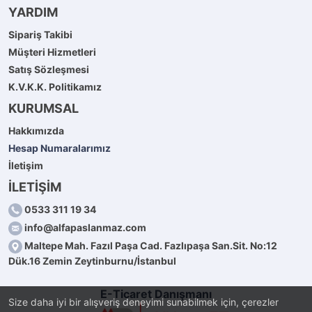
YARDIM
Sipariş Takibi
Müşteri Hizmetleri
Satış Sözleşmesi
K.V.K.K. Politikamız
KURUMSAL
Hakkımızda
Hesap Numaralarımız
İletişim
İLETİŞİM
0533 311 19 34
info@alfapaslanmaz.com
Maltepe Mah. Fazıl Paşa Cad. Fazlıpaşa San.Sit. No:12
Dük.16 Zemin Zeytinburnu/İstanbul
E-Ticaret Danışmanı
Size daha iyi bir alışveriş deneyimi sunabilmek için, çerezler