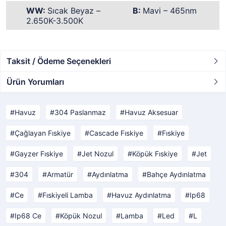
WW:
Sıcak Beyaz –
B:
Mavi – 465nm
2.650K-3.500K
Taksit / Ödeme Seçenekleri
Ürün Yorumları
Havuz
304 Paslanmaz
Havuz Aksesuar
Çağlayan Fıskiye
Cascade Fıskiye
Fıskiye
Gayzer Fıskiye
Jet Nozul
Köpük Fıskiye
Jet
304
Armatür
Aydınlatma
Bahçe Aydınlatma
Ce
Fıskiyeli Lamba
Havuz Aydınlatma
Ip68
Ip68 Ce
Köpük Nozul
Lamba
Led
L