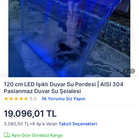
120 cm LED Işıklı Duvar Su Perdesi | AISI 304
Paslanmaz Duvar Su Şelalesi
5.0
İlk Yorumu Siz Yapın
19.096,01 TL
3.580,50 TL×6
Ay'a Varan
Taksit Seçenekleri
Aynı Gün Ücretsiz Kargo