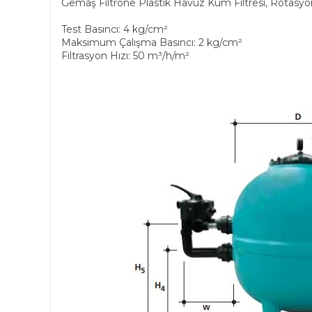
Gemaş Filtrone Plastik Havuz Kum Filtresi, Rotasyon
Test Basıncı: 4 kg/cm²
Maksimum Çalışma Basıncı: 2 kg/cm²
Filtrasyon Hızı: 50 m³/h/m²