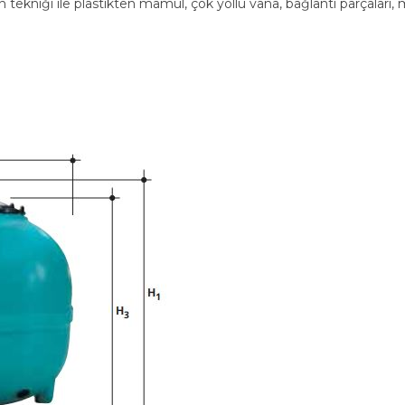
 tekniği ile plastikten mamul, çok yollu vana, bağlantı parçaları